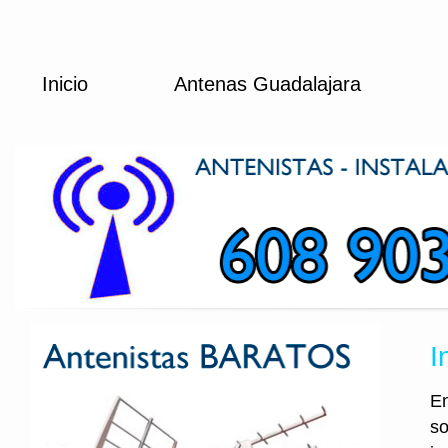
Inicio
Antenas Guadalajara
I
En
so