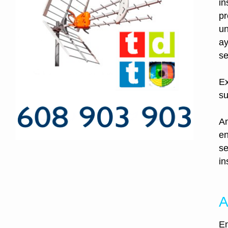
in
pr
un
ay
se
Ex
su
An
en
se
in
A
En