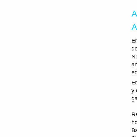
A
A
En
de
Nu
an
ed
En
y 
ga
Re
ho
Ba