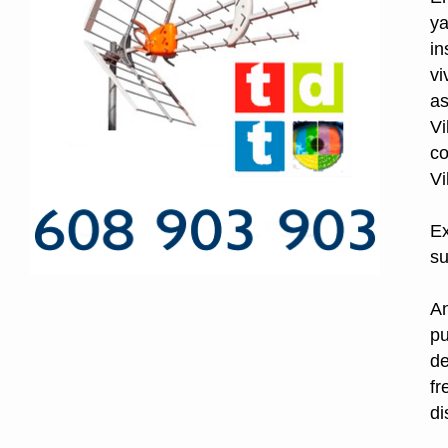
ya
in
vi
as
Vi
co
Vi
Ex
su
An
pu
de
fr
di