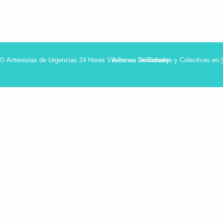
© Antenistas de Urgencias 24 Horas Vilafranca De Bonany
Antenas Individuales y Colectivas en