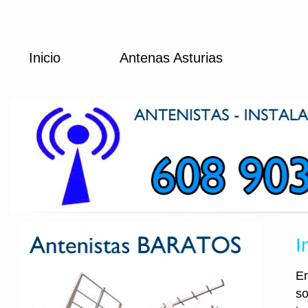
Inicio
Antenas Asturias
I
En
so