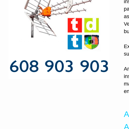
in
pa
as
Ve
bu
Ex
su
An
in
ma
en
A
A