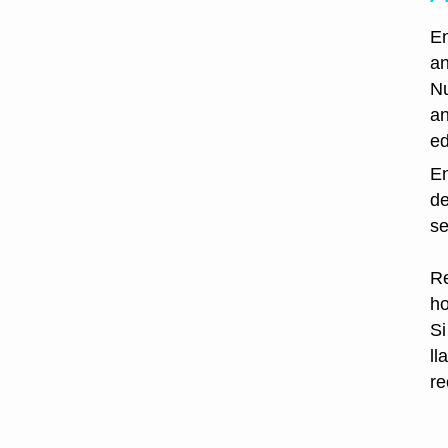
En
an
Nu
an
ed
En
de
se
Re
ho
Si
ll
re