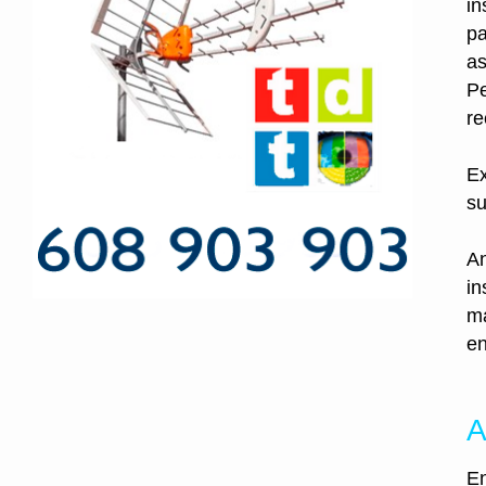
in
pa
as
Pe
re
Ex
su
An
in
ma
en
A
En