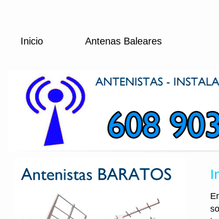
Inicio
Antenas Baleares
I
En
so