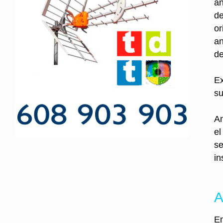
an
de
or
an
de
Ex
su
An
el
se
in
A
En