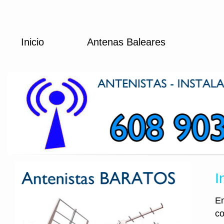
Inicio
Antenas Baleares
I
En
co