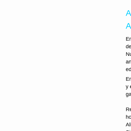
A
A
En
de
Nu
an
ed
En
y 
ga
Re
ho
Al