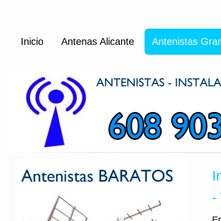
Inicio
Antenas Alicante
Antenistas Gra
I
-
En