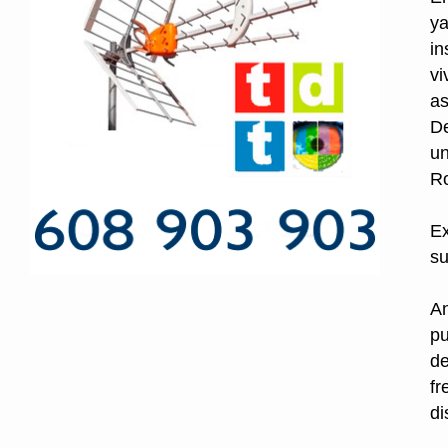
ya
in
vi
as
De
un
R
Ex
su
An
pu
de
fr
di