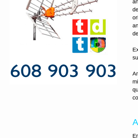
an
de
or
an
de
Ex
su
An
mi
qu
co
A
En