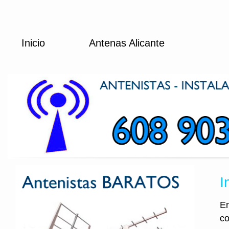
Inicio
Antenas Alicante
I
En
co