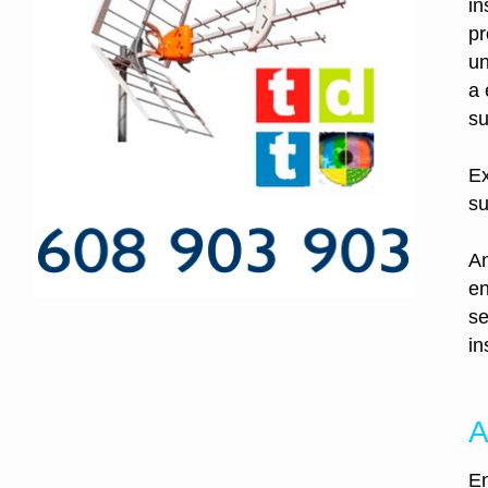
in
pr
un
a 
su
Ex
su
An
en
se
in
A
En