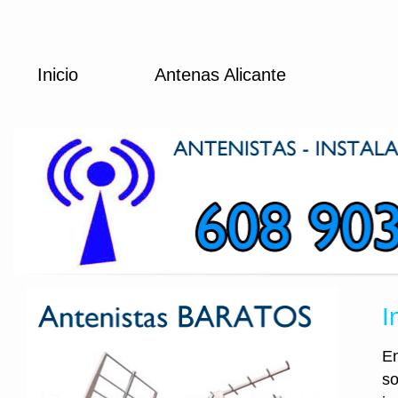
Inicio
Antenas Alicante
I
En
so