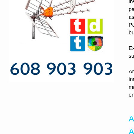
in
pa
as
Pa
bu
Ex
su
An
in
ma
en
A
A