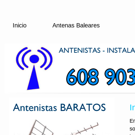
Inicio
Antenas Baleares
I
En
so