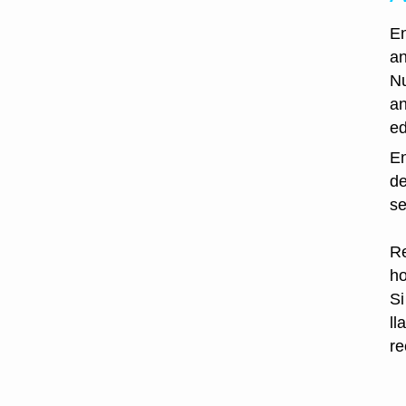
En
an
Nu
an
ed
En
de
se
Re
ho
Si
ll
re