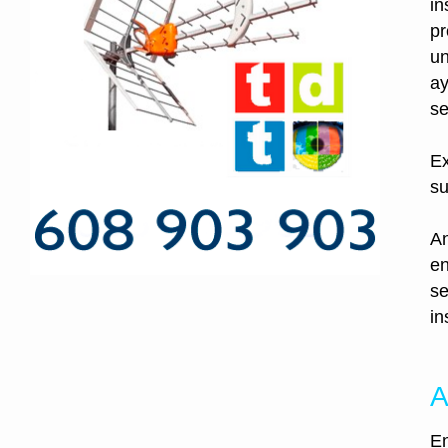
in
pr
un
ay
se
Ex
su
An
en
se
in
A
En