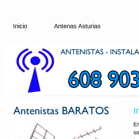
Inicio
Antenas Asturias
I
En
so