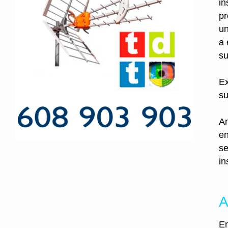
in
pr
un
a 
su
Ex
su
An
en
se
in
A
En