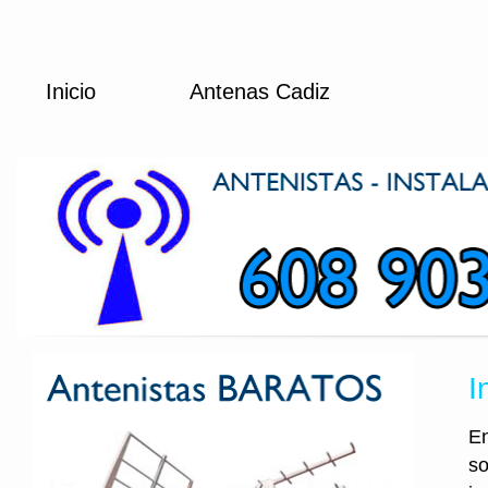
Inicio
Antenas Cadiz
I
En
so