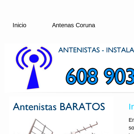
Inicio
Antenas Coruna
I
En
so