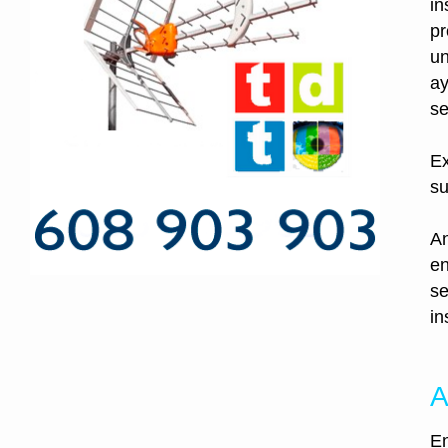
in
pr
un
ay
se
Ex
su
An
en
se
in
A
En