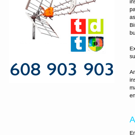
in
pa
as
Bi
bu
Ex
su
An
in
ma
en
A
En