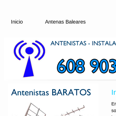
Inicio
Antenas Baleares
I
En
so