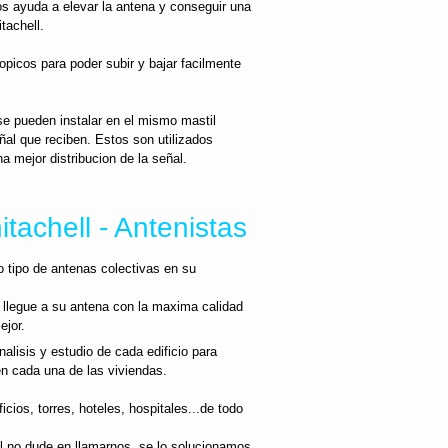
nos ayuda a elevar la antena y conseguir una
tachell.
opicos para poder subir y bajar facilmente
se pueden instalar en el mismo mastil
ñal que reciben. Estos son utilizados
a mejor distribucion de la señal.
tachell - Antenistas
po tipo de antenas colectivas en su
 llegue a su antena con la maxima calidad
ejor.
alisis y estudio de cada edificio para
 en cada una de las viviendas.
cios, torres, hoteles, hospitales...de todo
al no dude en llamarnos, se lo solucionamos