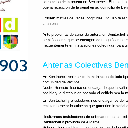
orientacion de la antena en Benitachell. El mastil 
buena recepcion de la señal en su domicilio de Beni
Existen matiles de varias longitudes, incluso telesc
la antena.
Ante problemas de señal de antena en Benitachell 
amplificadores que se encargan de magnificar la se
frecuentemente en instalaciones colectivas, para un
Antenas Colectivas Beni
En Benitachell realizamos la instalacion de todo ti
comunidad de vecinos.
Nustro Servicio Tecnico se encarga de que la señal
posible y la distribucion por todo el edificio sea la m
En Benitachell y alrededores nos encargamos del an
realizar la mejor instalacion que garantice la señal
Realizamos instalaciones de antenas en casas, edifi
Benitachell y provincia de Alicante
Si tiene algun problema con la recepcion de la señ