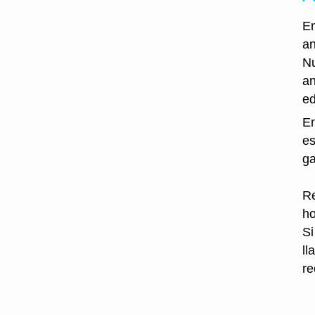
En
an
Nu
an
ed
En
es
ga
Re
ho
Si
ll
re