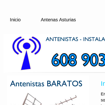
Inicio
Antenas Asturias
I
En
so