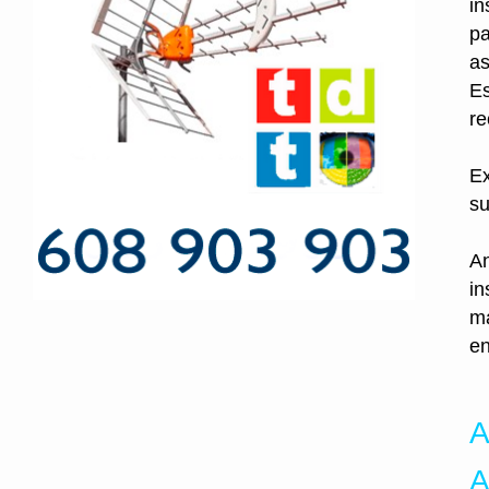
in
pa
as
Es
re
Ex
su
An
in
ma
en
A
A