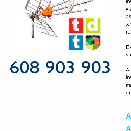
in
vi
as
Xi
re
Ex
su
An
in
ma
en
A
A