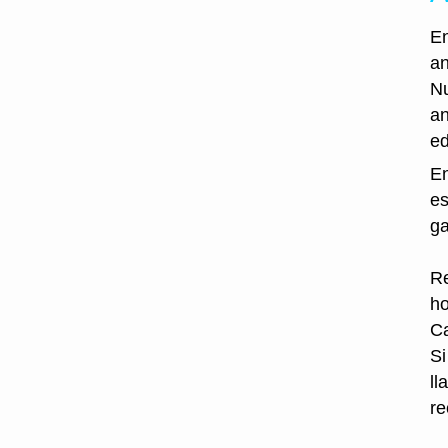
En
an
Nu
an
ed
En
es
ga
Re
ho
Ca
Si
ll
re